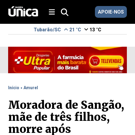
APOIE-NOS
Tubarão/SC
21 °C
13 °C
.
Início
Amurel
Moradora de Sangão,
mãe de três filhos,
morre após