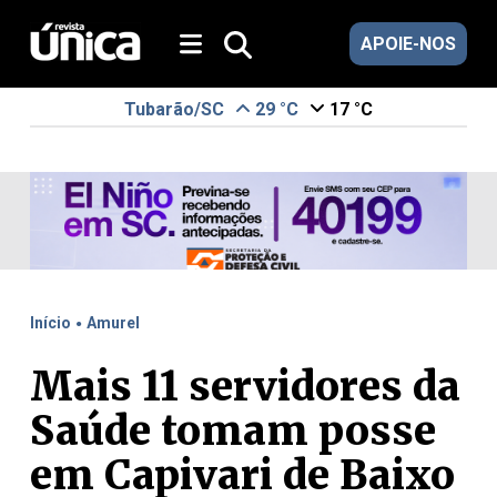
APOIE-NOS
Tubarão/SC
29 °C
17 °C
.
Início
Amurel
Mais 11 servidores da
Saúde tomam posse
em Capivari de Baixo