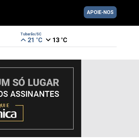
APOIE-NOS
Tubarão/SC
21 °C
13 °C