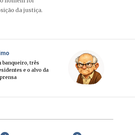
, o homem foi
ção da justiça.
Cláudio Prisco Paraíso
irou
Sorte lançada e tabuleiro
sucessório completo para
outubro