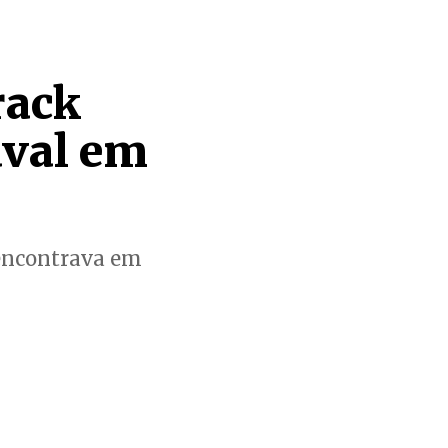
rack
aval em
e encontrava em