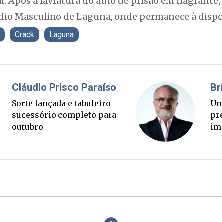
. Após a lavratura do auto de prisão em flagrante
io Masculino de Laguna, onde permanece à disposi
Crack
Laguna
Fabiano Bordignon
is rápido
Ponte Anita Garibaldi v
Mas quem
palanque eleitoral