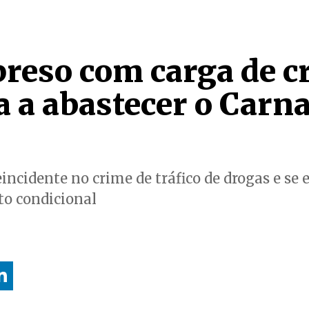
preso com carga de c
a a abastecer o Carn
eincidente no crime de tráfico de drogas e s
to condicional