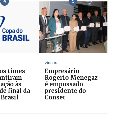
4
5
VÍDEOS
 os times
Empresário
antiram
Rogerio Menegaz
cação às
é empossado
de final da
presidente do
 Brasil
Conset