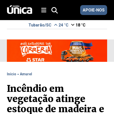
APOIE-NOS
Tubarão/SC
24 °C
18 °C
.
Início
Amurel
Incêndio em
vegetação atinge
estoque de madeira e