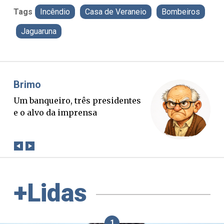
Tags
Incêndio
Casa de Veraneio
Bombeiros
Jaguaruna
Misael Elias
O Boato corre mais rápido que a
verdade. Mas quem paga a
conta?
+Lidas
1