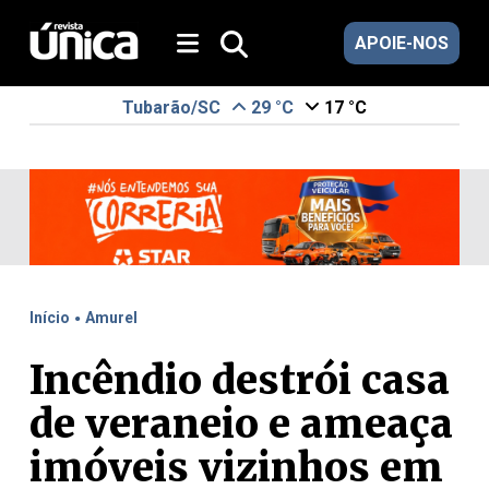
APOIE-NOS
Tubarão/SC
29 °C
17 °C
.
Início
Amurel
Incêndio destrói casa
de veraneio e ameaça
imóveis vizinhos em