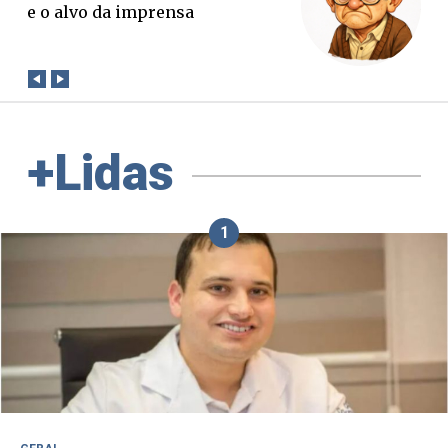
verdade. Mas quem paga a
conta?
+Lidas
1