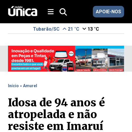
APOIE-NOS
Tubarão/SC
21 °C
13 °C
.
Início
Amurel
Idosa de 94 anos é
atropelada e não
resiste em Imaruí