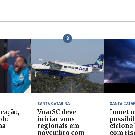
3
SANTA CATARINA
SANTA CATA
cação,
Voa+SC deve
Inmet m
 do
iniciar voos
possibi
ma
regionais em
ciclone
novembro com
com ris