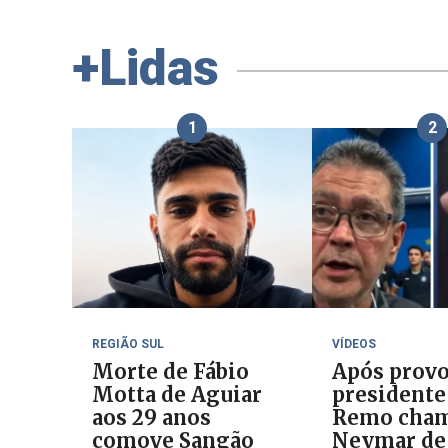
+Lidas
1
2
REGIÃO SUL
VÍDEOS
Morte de Fábio
Após provo
Motta de Aguiar
presidente
aos 29 anos
Remo cha
comove Sangão
Neymar de