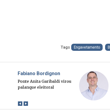
Tags
Engavetamento
B
Misael Elias
O Boato corre mais rápido
que a verdade. Mas quem
paga a conta?