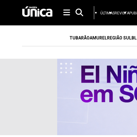
ÚLTIMAS
REVISTA
PUB
TUBARÃO
AMUREL
REGIÃO SUL
BL