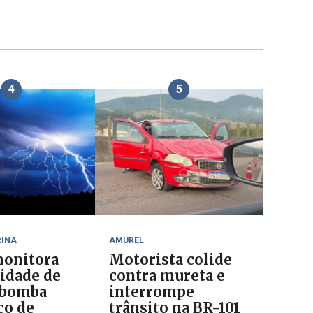
4
5
RINA
AMUREL
onitora
Motorista colide
lidade de
contra mureta e
 bomba
interrompe
co de
trânsito na BR-101