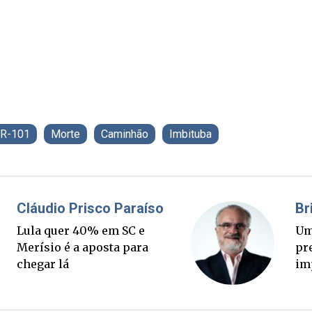
R-101
Morte
Caminhão
Imbituba
Fabiano Bordignon
Cl
Ponte Anita Garibaldi virou
Lu
palanque eleitoral
Me
ch