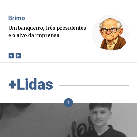
Misael Elias
O Boato corre mais rápido que a
verdade. Mas quem paga a
conta?
+Lidas
1