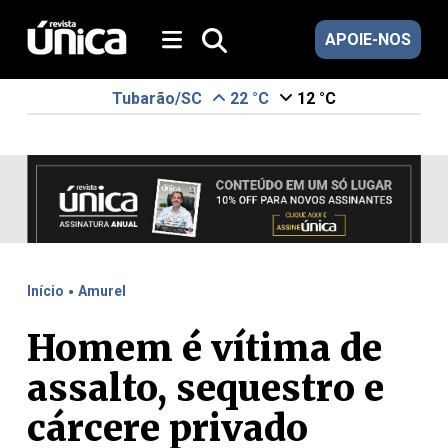
APOIE-NOS
Tubarão/SC
22 °C
12 °C
.
Início
Amurel
Homem é vítima de
assalto, sequestro e
cárcere privado