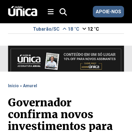
APOIE-NOS
Tubarão/SC
18 °C
12 °C
.
Início
Amurel
Governador
confirma novos
investimentos para