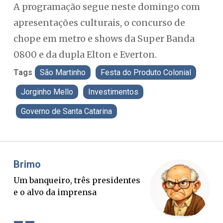
A programação segue neste domingo com
apresentações culturais, o concurso de
chope em metro e shows da Super Banda
0800 e da dupla Elton e Everton.
Tags
São Martinho
Festa do Produto Colonial
Jorginho Mello
Investimentos
Governo de Santa Catarina
Brimo
Mis
Um banqueiro, três presidentes
O B
e o alvo da imprensa
ver
con