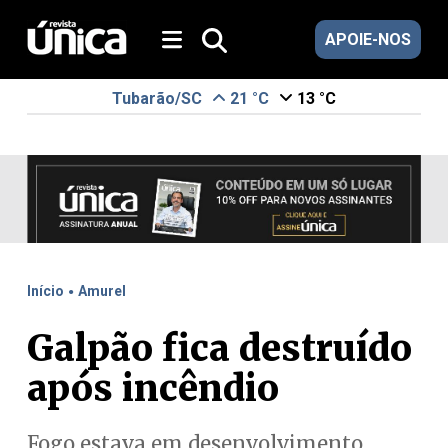
APOIE-NOS
Tubarão/SC
21 °C
13 °C
.
Início
Amurel
Galpão fica destruído
após incêndio
Fogo estava em desenvolvimento