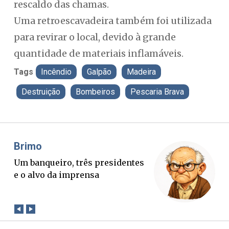
rescaldo das chamas.
Uma retroescavadeira também foi utilizada
para revirar o local, devido à grande
quantidade de materiais inflamáveis.
Tags
Incêndio
Galpão
Madeira
Destruição
Bombeiros
Pescaria Brava
Misael Elias
O Boato corre mais rápido que a
verdade. Mas quem paga a
conta?