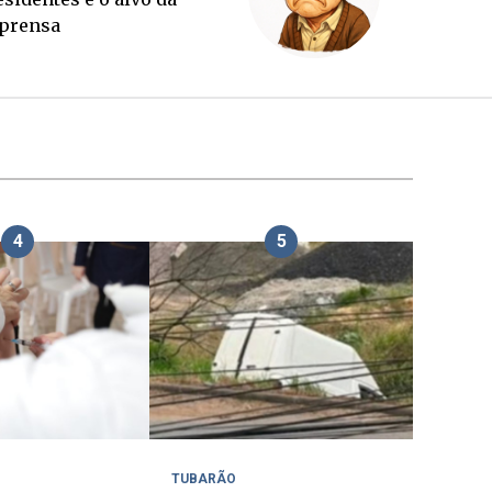
tubro
imprens
4
5
TUBARÃO