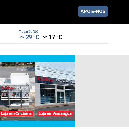
APOIE-NOS
Tubarão/SC
29 °C
17 °C