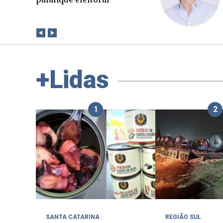
paga a conta?
+Lidas
1
2
SANTA CATARINA
REGIÃO SUL