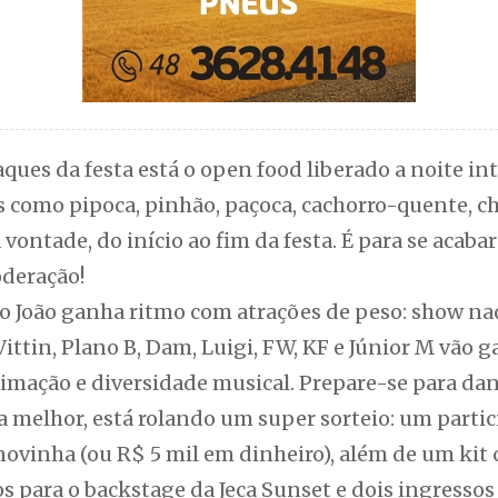
ques da festa está o open food liberado a noite in
is como pipoca, pinhão, paçoca, cachorro-quente, c
vontade, do início ao fim da festa. É para se acaba
oderação!
ão João ganha ritmo com atrações de peso: show na
ittin, Plano B, Dam, Luigi, FW, KF e Júnior M vão g
imação e diversidade musical. Prepare-se para dan
a melhor, está rolando um super sorteio: um parti
novinha (ou R$ 5 mil em dinheiro), além de um kit
s para o backstage da Jeca Sunset e dois ingresso