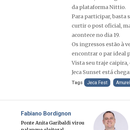
da plataforma Nittio.
Para participar, basta
curtir o post oficial, 
acontece no dia 19.
Os ingressos estão à v
encontrar o par ideal p
Vista seu traje caipir
Jeca Sunset está chega
Tags
Jeca Fest
Amure
Misael Elias
O Boato corre mais rápido
que a verdade. Mas quem