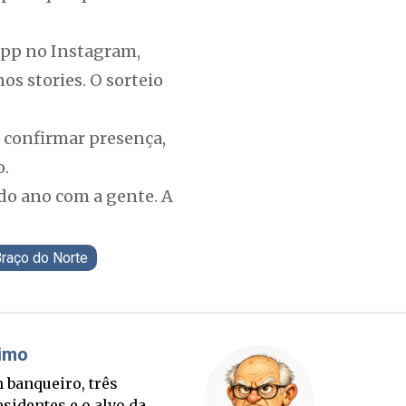
.app no Instagram,
os stories. O sorteio
l confirmar presença,
o.
 do ano com a gente. A
raço do Norte
áudio Prisco Paraíso
Brimo
te lançada e tabuleiro
Um banqu
cessório completo para
presiden