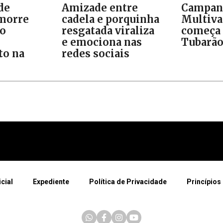
de
Amizade entre
Campan
morre
cadela e porquinha
Multiva
ão
resgatada viraliza
começa
e emociona nas
Tubarã
o na
redes sociais
icial
Expediente
Política de Privacidade
Princípios 