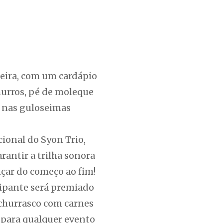
teira, com um cardápio
hurros, pé de moleque
r nas guloseimas
cional do Syon Trio,
arantir a trilha sonora
çar do começo ao fim!
cipante será premiado
 churrasco com carnes
s para qualquer evento