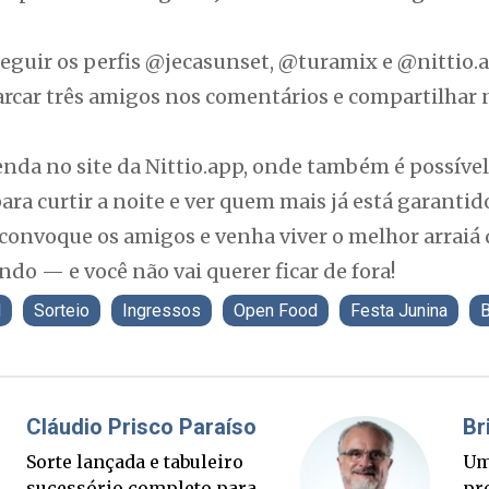
 seguir os perfis @jecasunset, @turamix e @nittio
marcar três amigos nos comentários e compartilhar n
enda no site da Nittio.app, onde também é possíve
ara curtir a noite e ver quem mais já está garantid
a, convoque os amigos e venha viver o melhor arraiá
ndo — e você não vai querer ficar de fora!
l
Sorteio
Ingressos
Open Food
Festa Junina
B
Fabiano Bordignon
Cl
Ponte Anita Garibaldi virou
Sor
palanque eleitoral
su