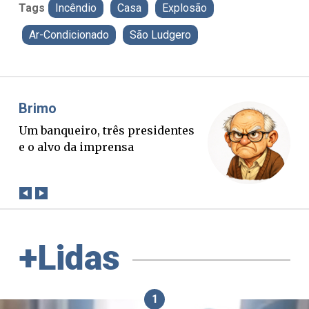
Tags
Incêndio
Casa
Explosão
Ar-Condicionado
São Ludgero
Brimo
Mis
Um banqueiro, três presidentes
O B
e o alvo da imprensa
ver
con
+Lidas
1