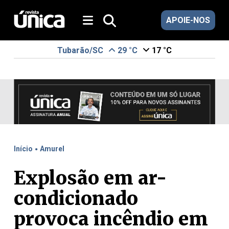
APOIE-NOS
Tubarão/SC
29 °C
17 °C
.
Início
Amurel
Explosão em ar-
condicionado
provoca incêndio em