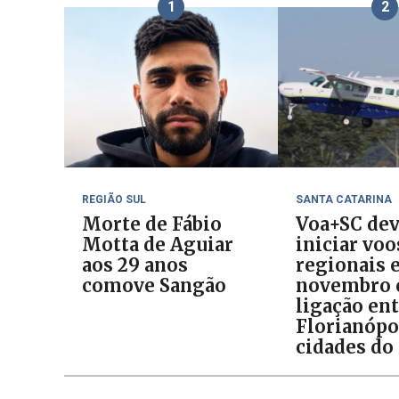
1
2
REGIÃO SUL
SANTA CATARINA
Morte de Fábio
Voa+SC de
Motta de Aguiar
iniciar voo
aos 29 anos
regionais 
comove Sangão
novembro
ligação en
Florianópo
cidades do 