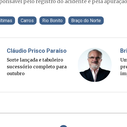
sponsável pelo registro do acidente e pela apuraçã
ítimas
Carros
Rio Bonito
Braço do Norte
Fabiano Bordignon
Ponte Anita Garibaldi virou
palanque eleitoral