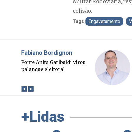
Militar Rodoviária, re
colisão.
Tags
Engavetamento
V
Misael Elias
O Boato corre mais rápido
que a verdade. Mas quem
paga a conta?
+Lidas