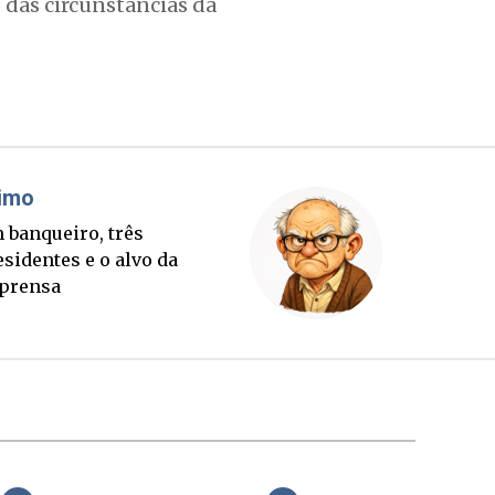
o das circunstâncias da
Cláudio Prisco Paraíso
Sorte lançada e tabuleiro
sucessório completo para
outubro