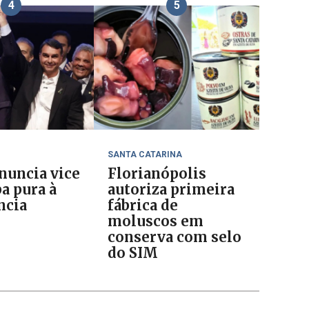
4
5
SANTA CATARINA
anuncia vice
Florianópolis
a pura à
autoriza primeira
ncia
fábrica de
moluscos em
conserva com selo
do SIM