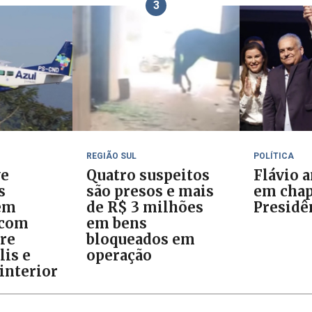
3
REGIÃO SUL
POLÍTICA
ve
Quatro suspeitos
Flávio 
s
são presos e mais
em chap
em
de R$ 3 milhões
Presidê
 com
em bens
tre
bloqueados em
lis e
operação
interior