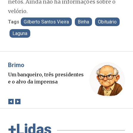
netos. Ainda não há informações sobre o
velório.
Tags
Gilberto Santos Vieira
Binha
Obituário
Laguna
Misael Elias
O Boato corre mais rápido que a
verdade. Mas quem paga a
conta?
+Lidas