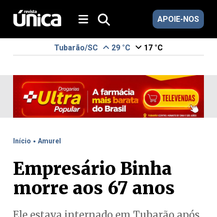
APOIE-NOS
Tubarão/SC
29 °C
17 °C
.
Início
Amurel
Empresário Binha
morre aos 67 anos
Ele estava internado em Tubarão após