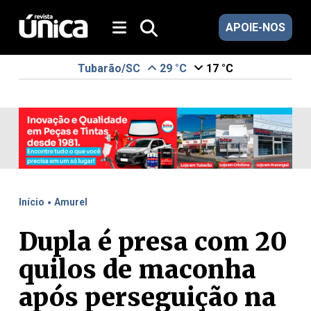
APOIE-NOS
Tubarão/SC
29 °C
17 °C
.
Início
Amurel
Dupla é presa com 20
quilos de maconha
após perseguição na