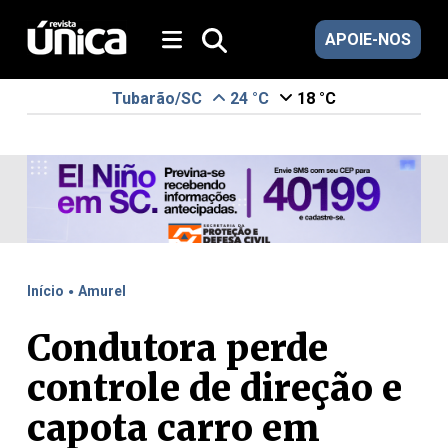
APOIE-NOS
Tubarão/SC
24 °C
18 °C
.
Início
Amurel
Condutora perde
controle de direção e
capota carro em