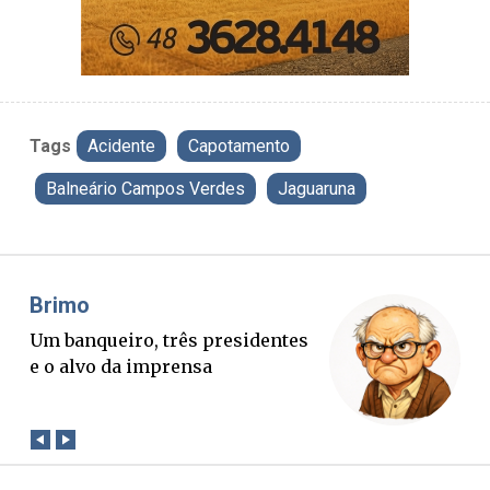
Tags
Acidente
Capotamento
Balneário Campos Verdes
Jaguaruna
Misael Elias
O Boato corre mais rápido que a
verdade. Mas quem paga a
conta?