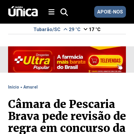
APOIE-NOS
Tubarão/SC
29 °C
17 °C
.
Início
Amurel
Câmara de Pescaria
Brava pede revisão de
regra em concurso da