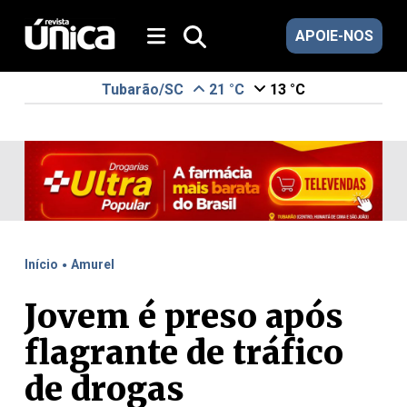
APOIE-NOS
Tubarão/SC
21 °C
13 °C
.
Início
Amurel
Jovem é preso após
flagrante de tráfico
de drogas