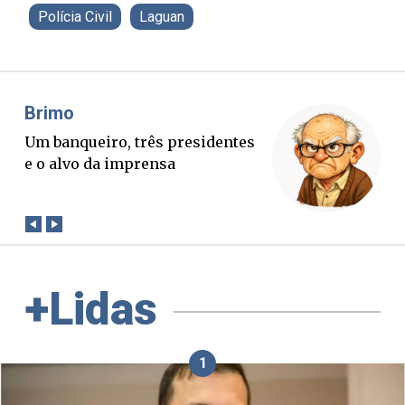
Polícia Civil
Laguan
Misael Elias
O Boato corre mais rápido que a
verdade. Mas quem paga a
conta?
+Lidas
1