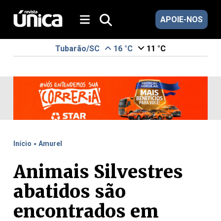
APOIE-NOS
Tubarão/SC
16 °C
11 °C
.
Início
Amurel
Animais Silvestres
abatidos são
encontrados em