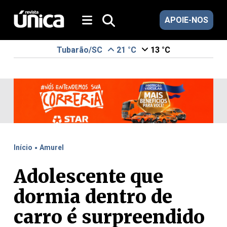
APOIE-NOS
Tubarão/SC
21 °C
13 °C
.
Início
Amurel
Adolescente que
dormia dentro de
carro é surpreendido