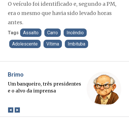
O veículo foi identificado e, segundo a PM,
era o mesmo que havia sido levado horas
antes.
Tags
Assalto
Carro
Incêndio
Adolescente
Vítima
Imbituba
Misael Elias
Fa
O Boato corre mais rápido que a
Pon
verdade. Mas quem paga a
pal
conta?